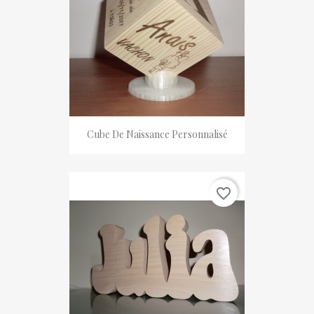
Cube De Naissance Personnalisé
favorite_border