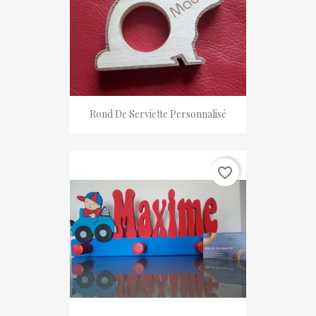
Rond De Serviette Personnalisé
favorite_border