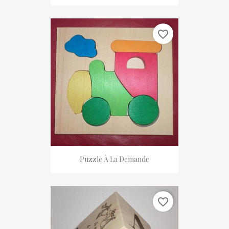
favorite_border
Puzzle À La Demande
favorite_border