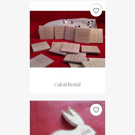
favorite_border
Calcul Mental
favorite_border