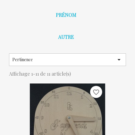
PRÉNOM
AUTRE

Pertinence
Affichage 1-11 de 11 article(s)
favorite_border